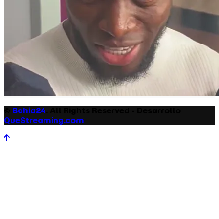
©
Bahia24
. All Rights Reserved - Desarrollo
QueStreaming.com