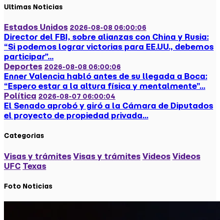
Ultimas Noticias
Estados Unidos
2026-08-08 06:00:06
Director del FBI, sobre alianzas con China y Rusia:
“Si podemos lograr victorias para EE.UU., debemos
participar”...
Deportes
2026-08-08 06:00:06
Enner Valencia habló antes de su llegada a Boca:
“Espero estar a la altura física y mentalmente”...
Política
2026-08-07 06:00:04
El Senado aprobó y giró a la Cámara de Diputados
el proyecto de propiedad privada...
Categorias
Visas y trámites
Visas y trámites
Videos
Videos
UFC
Texas
Foto Noticias