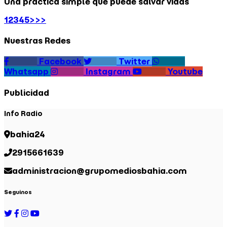
Una práctica simple que puede salvar vidas
1
2
3
4
5
>
>>
Nuestras Redes
Facebook
Twitter
Whatsapp
Instagram
Youtube
Publicidad
Info Radio
bahia24
2915661639
administracion@grupomediosbahia.com
Seguinos