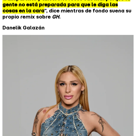
gente no está preparada para que le diga las
cosas en la cara
”, dice mientras de fondo suena su
propio remix sobre
GH
.
Danelik Galazán