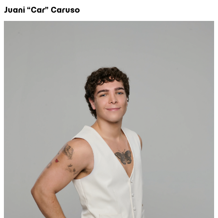
Juani “Car” Caruso